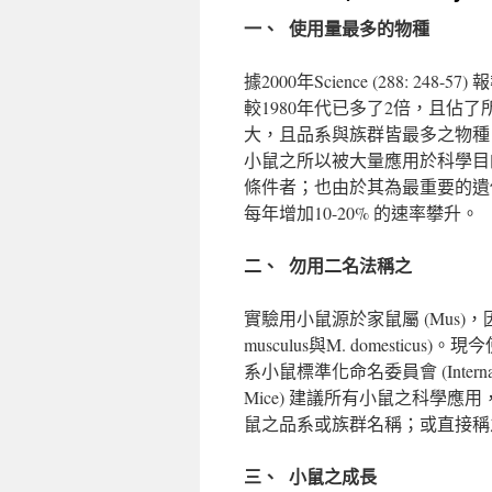
一、 使用量最多的物種
據2000年Science (288: 2
較1980年代已多了2倍，且佔
大，且品系與族群皆最多之物種
小鼠之所以被大量應用於科學目
條件者；也由於其為最重要的遺
每年增加10-20% 的速率攀升。
二、 勿用二名法稱之
實驗用小鼠源於家鼠屬 (Mus)
musculus與M. domest
系小鼠標準化命名委員會 (International C
Mice) 建議所有小鼠之科學
鼠之品系或族群名稱；或直接稱之為實驗小
三、 小鼠之成長