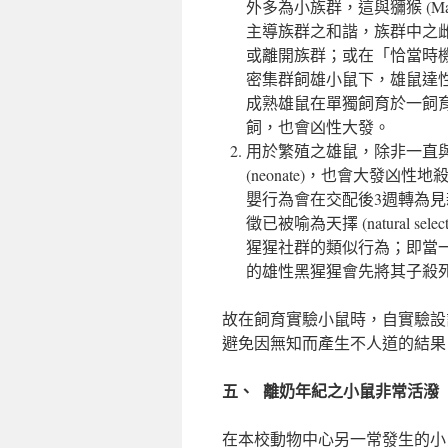
外多為小族群，這與獼猴 (Macaca
主導族群之和諧，族群中之雌鼠多為
或離開族群；或在「恰當時機」挑戰
密集群飼雄小鼠下，雄鼠達
成熟雄鼠在單獨飼育於一飼
飼，也會凶性大發。
用於繁殖之雄鼠，除非一直
(neonate)，也會大發凶性地
嬰行為會在交配後3週轉為見新生仔
徵已被喻為天擇 (natural sele
猩猩社群的類似行為；即當
的雄性黑猩猩會先將其子殺
故在飼育實驗小鼠時，自實驗設
避免因無知而產生不人道的結果
五、 離奶年紀之小鼠非常活潑
在本校動物中心另一常發生的小