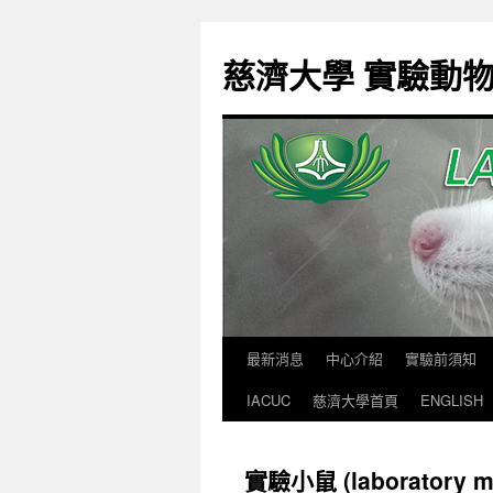
跳
至
慈濟大學 實驗動
主
要
內
容
最新消息
中心介紹
實驗前須知
IACUC
慈濟大學首頁
ENGLISH
實驗小鼠 (laboratory m