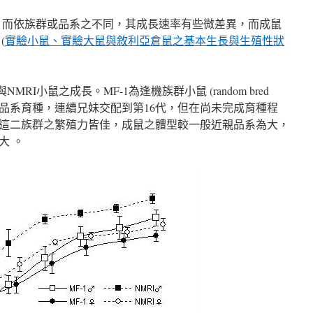
 gm，而依族群或品系之不同，其成長速率有些微差異，而成鼠
(
實驗小鼠、實驗大鼠與敘利亞倉鼠之基本生長與生殖性狀
MRI小鼠之成長。MF-1為逢機族群小鼠 (random bred
經近親品系育種，連續兄妹交配到第16代，但在尚未完成育種程
這二族群之繁殖力皆佳，成鼠之體型較一般近親品系為大，
大 。