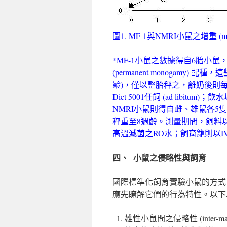
圖1. MF-1與NMRI小鼠之增重 (mea
*MF-1小鼠之數據得自6胎小鼠
(permanent monogamy)
齡)，僅以整胎秤之，離奶後則每隻量秤
Diet 5001任飼 (ad libitum
NMRI小鼠則得自雌、雄鼠各5
秤重至8週齡。測量期間，飼料以PMI Labo
高溫滅菌之RO水；飼育籠則以IVC (indiv
四、 小鼠之侵略性與飼育
國際標準化飼育實驗小鼠的方式
應先瞭解它們的行為特性。以下
雄性小鼠間之侵略性 (inter-