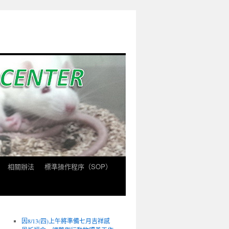
相關辦法
標準操作程序（SOP）
因8/13(四)上午將準備七月吉祥感