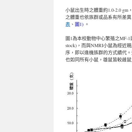
小鼠出生時之體重約1.0-2.0
之體重也依族群或品系有所差異 
表
、
圖1)
。
圖1為本校動物中心繁殖之MF-1與N
stock)，而與NMRI小鼠為
序，即以逢機族群的方式續代。
也如同所有小鼠，雄鼠皆較雌鼠