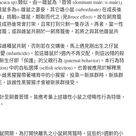
 sp) 類似，由一雄鼠為「首領 (dominant male; α-male)」
α-雄鼠之妻妾，其它雄小鼠 (subordinate) 在成長後
α-雄鼠，期取而代之 (見Bruce effect)。故在飼育籠
性成熟後常會打架，且常打到只剩一隻存活。再者，當一性
育籠；或與雌鼠共飼於一飼育籠後，若將之與其他雄鼠共
與雌種鼠共飼，否則若在交媾後，馬上遇見剛出生之仔鼠
殺嬰 (infanticide)，若這雄鼠於3週內不再交配，則這凶殘的殺
即「保護」的父親行為 (paternal behavior)。本行為特
ction) 中的自私選擇 (selfish selection)。也曾被應用於解釋黑
一雌黑猩猩帶著哺育中的小猩猩，投靠一新族群時，新族群
死，該雌性黑猩猩才會被新族群接受。
計至飼養管理，皆應考量上述雄性小鼠之侵略性行為特徵，
。
鼠問題，為打開快離乳之小鼠飼育籠時，這些約3週齡的小