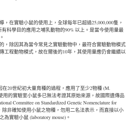
48-57) 報導，在實驗小鼠的使用上，全球每年已超過25,000,000隻，
了所有科學目的應用之哺乳動物的90% 以上。是當今使用量最
。
的，除因其為當今常見之實驗動物中，最符合實驗動物模式
傳工程動物模式，故在爾後的10年，其使用量應仍會繼續以
，因在20世紀初大量育種的過程，應用了至少2物種 (M.
icus)。現今使用的實驗室小鼠多已無法考證其原始來源，故國際遺傳品
ommittee on Standardized Genetic Nomenclature for
應用，除非確知使用小鼠之物種，勿用二名法表示，而直接以小
鼠 (laboratory mouse)。