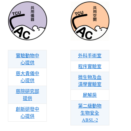
實驗動物中
外科手術室
心提供
程序實驗室
慈大貴儀中
微生物及血
心提供
清學實驗室
慈院研究部
屍解房
提供
第二級動物
創新研發中
生物安全
心提供
ABSL-2