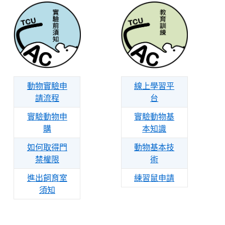
線上學習平
動物實驗申
台
請流程
實驗動物基
實驗動物申
本知識
購
動物基本技
如何取得門
術
禁權限
練習鼠申請
進出飼育室
須知