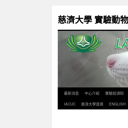
跳
至
慈濟大學 實驗動
主
要
內
容
最新消息
中心介紹
實驗前須知
IACUC
慈濟大學首頁
ENGLISH