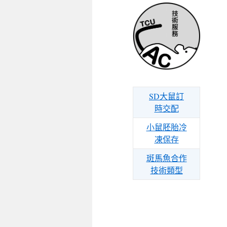
SD大鼠訂
時交配
小鼠胚胎冷
凍保存
斑馬魚合作
技術類型