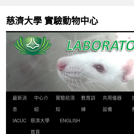
跳
至
慈濟大學 實驗動物中心
主
要
內
容
最新消
中心介
實驗前須
教育訓
共用儀器
息
紹
知
練
設備
IACUC
慈濟大學
ENGLISH
首頁