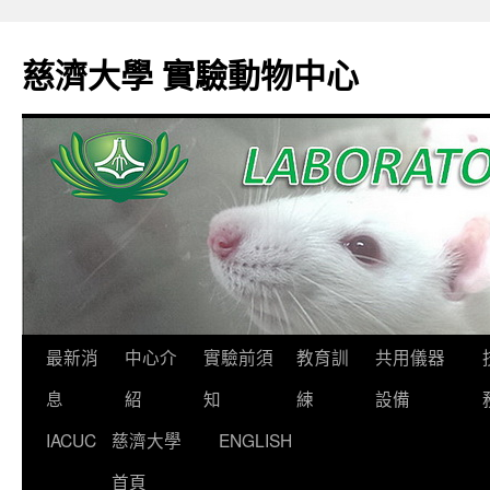
跳
至
慈濟大學 實驗動物中心
主
要
內
容
最新消
中心介
實驗前須
教育訓
共用儀器
息
紹
知
練
設備
IACUC
慈濟大學
ENGLISH
首頁