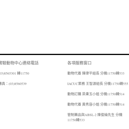
實驗動物中心連絡電話
各項服務窗口
03)8565301 轉11750
動物代養 陳律平組長 分機11750轉533
傳真：(03)8560539
IACUC業務 王智源組長 分機11750轉555
動物訂購 梁秉玉小姐 分機11750轉514
動物代養 黃秀容小姐 分機11750轉514
管制藥品與ABSL-2 陳俊綸先生 分機
11750轉533