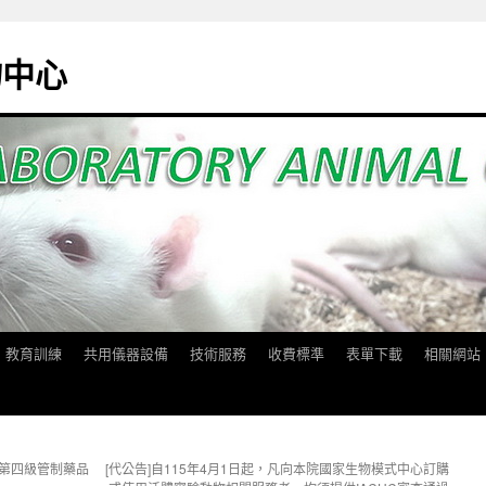
物中心
教育訓練
共用儀器設備
技術服務
收費標準
表單下載
相關網站
納入第四級管制藥品
[代公告]自115年4月1日起，凡向本院國家生物模式中心訂購