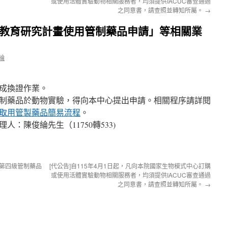
或使用活體實驗動物相關服務者，均須提供IACUC審查通過
之同意書，請查照並轉知所屬。
→
藥教育研究計畫使用管制藥品申請」等相關業
綸
成換證作業。
制藥品於動物實驗，得向本中心提出申請。相關程序請詳閱
取用管製藥品簡易流程
。
：陳俊綸先生（11750轉533)
納入第四級管制藥品
[代公告]自115年4月1日起，凡向本院國家生物模式中心訂購
或使用活體實驗動物相關服務者，均須提供IACUC審查通過
之同意書，請查照並轉知所屬。
→