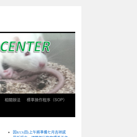
相關辦法
標準操作程序（SOP）
因8/13(四)上午將準備七月吉祥感