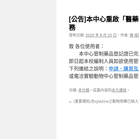
[公告]本中心重啟「醫
務
發佈日期:
2025 年 8 月 25 日
，
作者:
陳 俊
致 各位使用者：
本中心管制藥品登記證已完
即日起本校編制人員如欲使用管
下列連結之說明：
申請、購買及
或電洽實驗動物中心管制藥品管理人
分類:
未分類
。這篇內容的
永久連結
。
←
(重要通知)含xylazine之動物用藥已