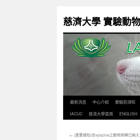
跳
至
慈濟大學 實驗動
主
要
內
容
最新消息
中心介紹
實驗前須知
IACUC
慈濟大學首頁
ENGLISH
←
(重要通知)含xylazine之動物用藥已